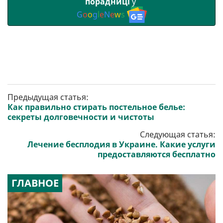
порадниці
у
G
o
o
g
l
e
N
e
w
s
Предыдущая статья:
Как правильно стирать постельное белье:
секреты долговечности и чистоты
Следующая статья:
Лечение бесплодия в Украине. Какие услуги
предоставляются бесплатно
ГЛАВНОЕ