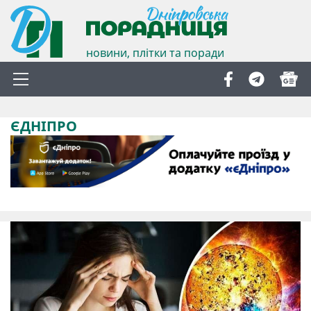
новини, плітки та поради
ЄДНІПРО