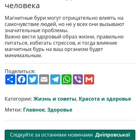
человека
Магнитные бури могут отрицательно влиять на
самочувствие людей, но не у всех они вызывают
значительные проблемы.
Важно вести здоровый образ жизни, правильно
питаться, избегать стрессов, и тогда влияние
магнитных бурь на ваш организм будет
минимальным.
Поделиться:
П
F
T
E
T
W
V
G
о
a
w
m
e
h
i
m
ш
c
i
a
l
a
b
a
и
e
t
i
e
t
e
i
р
b
t
l
g
s
r
l
Категории:
Жизнь и советы
,
Красота и здоровье
и
o
e
r
A
т
o
r
a
p
Метки:
Главное
,
Здоровье
и
k
m
p
Слідкуйте за останніми новинами
Дніпровської