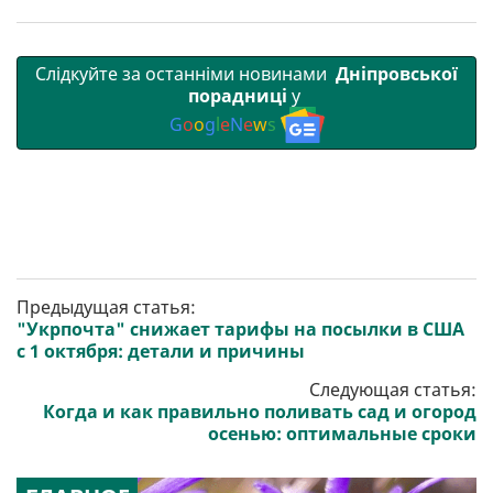
Слідкуйте за останніми новинами
Дніпровської
порадниці
у
G
o
o
g
l
e
N
e
w
s
Предыдущая статья:
"Укрпочта" снижает тарифы на посылки в США
с 1 октября: детали и причины
Следующая статья:
Когда и как правильно поливать сад и огород
осенью: оптимальные сроки