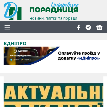
новини, плітки та поради
ЄДНІПРО