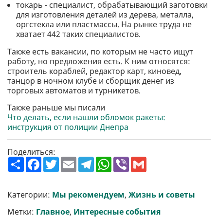
токарь - специалист, обрабатывающий заготовки
для изготовления деталей из дерева, металла,
оргстекла или пластмассы. На рынке труда не
хватает 442 таких специалистов.
Также есть вакансии, по которым не часто ищут
работу, но предложения есть. К ним относятся:
строитель кораблей, редактор карт, киновед,
танцор в ночном клубе и сборщик денег из
торговых автоматов и турникетов.
Также раньше мы писали
Что делать, если нашли обломок ракеты:
инструкция от полиции Днепра
Поделиться:
П
F
T
E
T
W
V
G
о
a
w
m
e
h
i
m
ш
c
i
a
l
a
b
a
и
e
t
i
e
t
e
i
р
b
t
l
g
s
r
l
Категории:
Мы рекомендуем
,
Жизнь и советы
и
o
e
r
A
т
o
r
a
p
Метки:
Главное
,
Интересные события
и
k
m
p