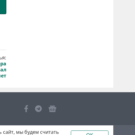
ья:
пра
пал
нет
 сайт, мы будем считать
OK