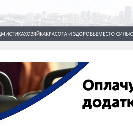
Д
МИСТИКА
ХОЗЯЙКА
КРАСОТА И ЗДОРОВЬЕ
МЕСТО СИЛЫ
О