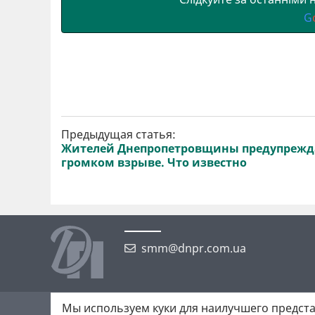
G
Предыдущая статья:
Жителей Днепропетровщины предупрежд
громком взрыве. Что известно
smm@dnpr.com.ua
Мы используем куки для наилучшего предста
©2026 https://dnpr.com.ua Дніпровська порадниця