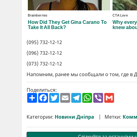
(095) 732-12-12
(096) 732-12-12
(073) 732-12-12
Напомним, ранее мы сообщали о том, где в
Поделиться:
П
F
T
E
T
W
V
G
о
a
w
m
e
h
i
m
ш
c
i
a
l
a
b
a
и
e
t
i
e
t
e
i
р
b
t
l
g
s
r
l
Категории:
Новини Дніпра
Метки:
Комм
и
o
e
r
A
т
o
r
a
p
и
k
m
p
Слідкуйте за останніми