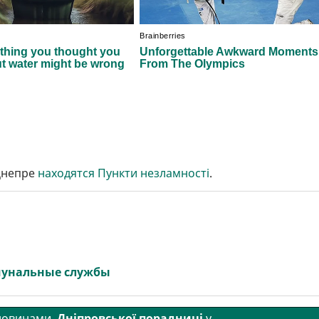
 Днепре
находятся Пункти незламності
.
унальные службы
 новинами
Дніпровської порадниці
у