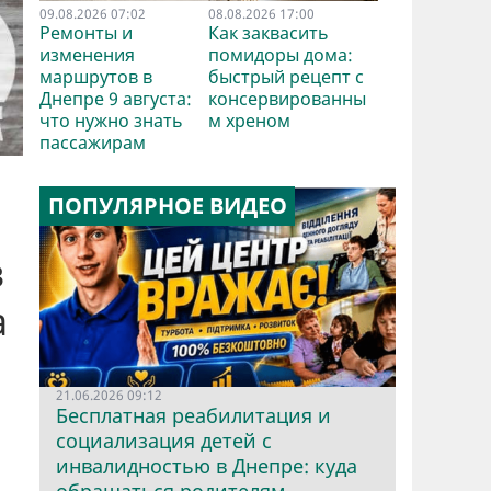
09.08.2026 07:02
08.08.2026 17:00
Ремонты и
Как заквасить
изменения
помидоры дома:
маршрутов в
быстрый рецепт с
Днепре 9 августа:
консервированны
что нужно знать
м хреном
пассажирам
ПОПУЛЯРНОЕ ВИДЕО
в
а
21.06.2026 09:12
Бесплатная реабилитация и
социализация детей с
инвалидностью в Днепре: куда