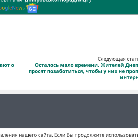
o
o
g
l
e
N
e
w
s
Следующая стат
ают о
Осталось мало времени. Жителей Дне
просят позаботиться, чтобы у них не про
интер
вления нашего сайта. Если Вы продолжите использовать