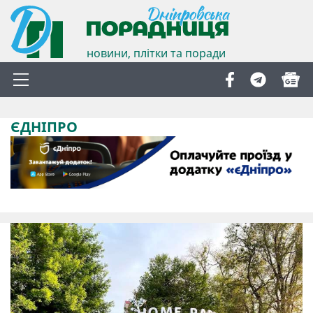
новини, плітки та поради
ЄДНІПРО