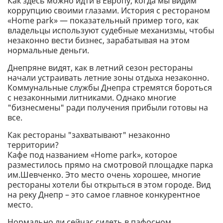
Как здесь можно идти в Европу, когда мы видим
коррупцию своими глазами. История с рестораном
«Home park» — показательный пример того, как
владельцы используют судебные механизмы, чтобы
незаконно вести бизнес, зарабатывая на этом
нормальные деньги.
Днепряне видят, как в летний сезон рестораны
начали устраивать летние зоны отдыха незаконно.
Коммунальные службы Днепра стремятся бороться
с незаконными литниками. Однако многие
"бизнесмены" ради получения прибыли готовы на
все.
Как рестораны "захватывают" незаконно
территории?
Кафе под названием «Home park», которое
разместилось прямо на смотровой площадке парка
им.Шевченко. Это место очень хорошее, многие
рестораны хотели бы открыться в этом городе. Вид
на реку Днепр – это самое главное конкурентное
место.
Нормально ли сейчас сидеть в пафосном