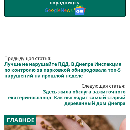
порадниці
у
G
o
o
g
l
e
N
e
w
s
Предыдущая статья:
Лучше не нарушайте ПДД. В Днепре Инспекция
по контролю за парковкой обнародовала топ-5
нарушений на прошлой неделе
Следующая статья:
Здесь жила обслуга зажиточного
екатеринославца. Как выглядит самый старый
деревянный дом Днепра
ГЛАВНОЕ