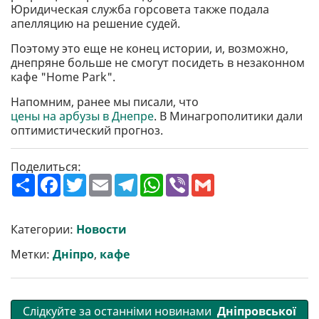
Юридическая служба горсовета также подала
апелляцию на решение судей.
Поэтому это еще не конец истории, и, возможно,
днепряне больше не смогут посидеть в незаконном
кафе "Home Park".
Напомним, ранее мы писали, что
цены на арбузы в Днепре
. В Минагрополитики дали
оптимистический прогноз.
Поделиться:
П
F
T
E
T
W
V
G
о
a
w
m
e
h
i
m
ш
c
i
a
l
a
b
a
и
e
t
i
e
t
e
i
р
b
t
l
g
s
r
l
Категории:
Новости
и
o
e
r
A
т
o
r
a
p
Метки:
Дніпро
,
кафе
и
k
m
p
Слідкуйте за останніми новинами
Дніпровської