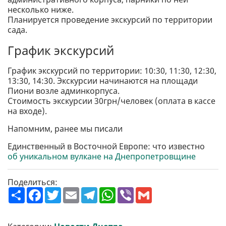
несколько ниже.
Планируется проведение экскурсий по территории
сада.
График экскурсий
График экскурсий по территории: 10:30, 11:30, 12:30,
13:30, 14:30. Экскурсии начинаются на площади
Пиони возле админкорпуса.
Стоимость экскурсии 30грн/человек (оплата в кассе
на входе).
Напомним, ранее мы писали
Единственный в Восточной Европе: что известно
об уникальном вулкане на Днепропетровщине
Поделиться:
П
F
T
E
T
W
V
G
о
a
w
m
e
h
i
m
ш
c
i
a
l
a
b
a
и
e
t
i
e
t
e
i
р
b
t
l
g
s
r
l