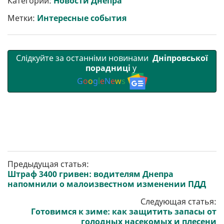
Категории:
Новости Днепра
и
o
e
r
A
т
o
r
a
p
Метки:
Интересные события
и
k
m
p
Слідкуйте за останніми новинами
Дніпровської
порадниці
у
G
o
o
g
l
e
N
e
w
s
Предыдущая статья:
Штраф 3400 гривен: водителям Днепра
напомнили о малоизвестном изменении ПДД
Следующая статья:
Готовимся к зиме: как защитить запасы от
голодных насекомых и плесени