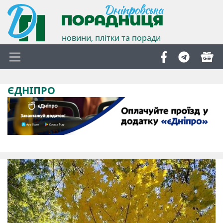
новини, плітки та поради
ЄДНІПРО