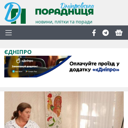
новини, плітки та поради
ЄДНІПРО