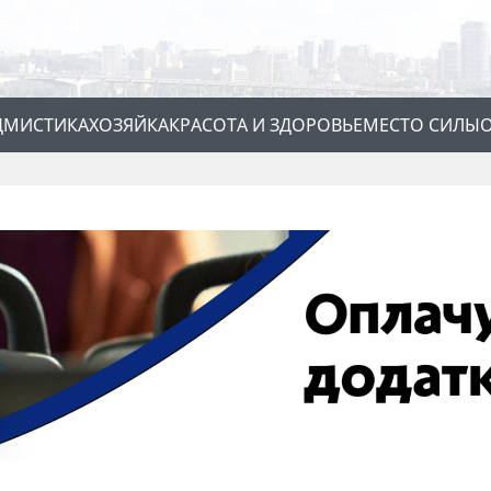
Д
МИСТИКА
ХОЗЯЙКА
КРАСОТА И ЗДОРОВЬЕ
МЕСТО СИЛЫ
О