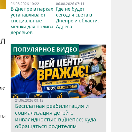
06.08.2026 10:22
06.08.2026 07:11
В Днепре в парках
Где не будет
устанавливают
сегодня света в
специальные
Днепре и области.
мешки для полива
Адреса
деревьев
ил
ПОПУЛЯРНОЕ ВИДЕО
ре
21.06.2026 09:12
Бесплатная реабилитация и
социализация детей с
аты
инвалидностью в Днепре: куда
обращаться родителям