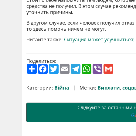
Стоит о себе напомнить тем людям, которые у
средства не получил. В этом случае рекоменд
уточнить причины.
В другом случае, если человек получил отказ 
то здесь помочь ничем не могут.
Читайте также:
Ситуация может улучшиться: 
Поделиться:
П
F
T
E
T
W
V
G
о
a
w
m
e
h
i
m
ш
c
i
a
l
a
b
a
и
e
t
i
e
t
e
i
р
b
t
l
g
s
r
l
Категории:
Війна
Метки:
Виплати
,
соцв
и
o
e
r
A
т
o
r
a
p
и
k
m
p
Слідкуйте за останніми
G