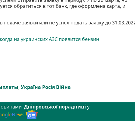
спели отправить заявку в период с 7 по 22 марта, но
уется обратиться в тот банк, где оформлена карта, и
в подаче заявки или не успел подать заявку до 31.03.2022
когда на украинских АЗС появится бензин
ыплаты
,
Україна Росія Війна
 новинами
Дніпровської порадниці
у
o
o
g
l
e
N
e
w
s