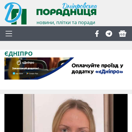
новини, плітки та поради
ЄДНІПРО