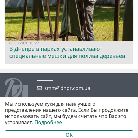
06.08.2026 10:22
В Днепре в парках устанавливают
специальные мешки для полива деревьев
smm@dnpr.com.ua
Мы используем куки для наилучшего
представления нашего сайта. Если Вы продолжите
использовать сайт, мы будем считать что Вас это
устраивает.
Подробнее
©2026 https://dnpr.com.ua Дніпровська порадниця
Всі права захищені. При повному або частковому використанні
OK
матеріалів обов'язкове активне гіперпосилання у першому абзаці.