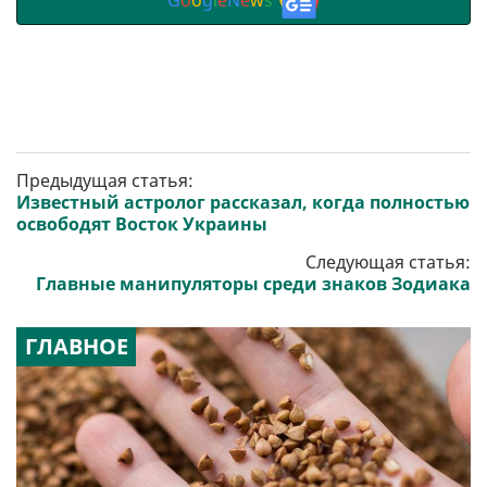
G
o
o
g
l
e
N
e
w
s
Предыдущая статья:
Известный астролог рассказал, когда полностью
освободят Восток Украины
Следующая статья:
Главные манипуляторы среди знаков Зодиака
ГЛАВНОЕ