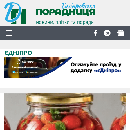
новини, плітки та поради
ЄДНІПРО