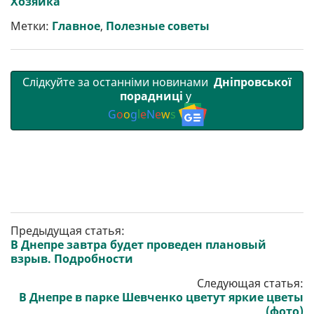
Хозяйка
т
o
r
a
p
и
k
m
p
Метки:
Главное
,
Полезные советы
Слідкуйте за останніми новинами
Дніпровської
порадниці
у
G
o
o
g
l
e
N
e
w
s
Предыдущая статья:
В Днепре завтра будет проведен плановый
взрыв. Подробности
Следующая статья:
В Днепре в парке Шевченко цветут яркие цветы
(фото)