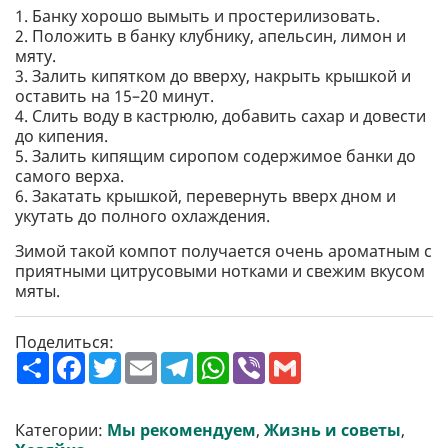
1. Банку хорошо вымыть и простерилизовать.
2. Положить в банку клубнику, апельсин, лимон и
мяту.
3. Залить кипятком до вверху, накрыть крышкой и
оставить на 15–20 минут.
4. Слить воду в кастрюлю, добавить сахар и довести
до кипения.
5. Залить кипящим сиропом содержимое банки до
самого верха.
6. Закатать крышкой, перевернуть вверх дном и
укутать до полного охлаждения.
Зимой такой компот получается очень ароматным с
приятными цитрусовыми нотками и свежим вкусом
мяты.
Поделиться:
П
F
T
E
T
W
V
G
о
a
w
m
e
h
i
m
ш
c
i
a
l
a
b
a
и
e
t
i
e
t
e
i
р
b
t
l
g
s
r
l
Категории:
Мы рекомендуем
,
Жизнь и советы
,
и
o
e
r
A