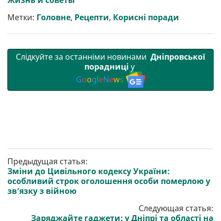
Жизнь и советы
т
o
r
a
p
и
k
m
p
Метки:
Головне
,
Рецепти
,
Корисні поради
Слідкуйте за останніми новинами
Дніпровської
порадниці
у
G
o
o
g
l
e
N
e
w
s
Предыдущая статья:
Зміни до Цивільного кодексу України:
особливий строк оголошення особи померлою у
зв’язку з війною
Следующая статья:
Заряджайте гаджети: у Дніпрі та області на