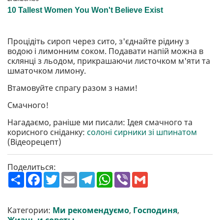
Процідіть сироп через сито, з'єднайте рідину з
водою і лимонним соком. Подавати напій можна в
склянці з льодом, прикрашаючи листочком м'яти та
шматочком лимону.
Втамовуйте спрагу разом з нами!
Смачного!
Нагадаємо, раніше ми писали: Ідея смачного та
корисного сніданку:
солоні сирники зі шпинатом
(Відеорецепт)
Поделиться:
П
F
T
E
T
W
V
G
о
a
w
m
e
h
i
m
ш
c
i
a
l
a
b
a
и
e
t
i
e
t
e
i
р
b
t
l
g
s
r
l
Категории:
Ми рекомендуємо
,
Господиня
,
и
o
e
r
A