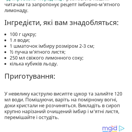
читачам та запропонує рецепт імбирно-м'ятного
лимонаду.
Інгредієти, які вам знадобляться:
100 г цукру;
1 л води;
1 шматочок імбиру розміром 2-3 см;
½ пучка м'ятного листя;
250 мл свіжого лимонного соку;
кілька кубиків льоду.
Приготування:
У невелику каструлю висипте цукор та залийте 120
мл води. Помішуючи, варіть на помірному вогні,
доки кристали не розчиняться. Викладіть в сироп
крупно нарізаний очищений імбир і м'ятні листя,
перемішайте і остудіть.