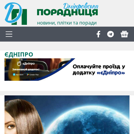
новини, плітки та поради
ЄДНІПРО