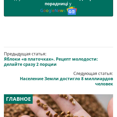
порадниці
у
G
o
o
g
l
e
N
e
w
s
Предыдущая статья:
Яблоки «в платочках». Рецепт молодости:
делайте сразу 2 порции
Следующая статья:
Население Земли достигло 8 миллиардов
человек
ГЛАВНОЕ