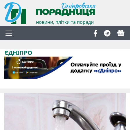
новини, плітки та поради
ЄДНІПРО