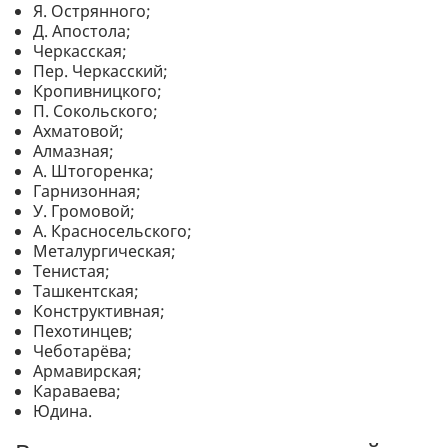
Я. Острянного;
Д. Апостола;
Черкасская;
Пер. Черкасский;
Кропивницкого;
П. Сокольского;
Ахматовой;
Алмазная;
А. Штогоренка;
Гарнизонная;
У. Громовой;
А. Красносельского;
Металургическая;
Тенистая;
Ташкентская;
Конструктивная;
Пехотинцев;
Чеботарёва;
Армавирская;
Караваева;
Юдина.