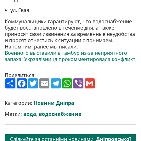
ул. Гвая.
Коммунальщики гарантируют, что водоснабжение
будет восстановлено в течение дня, а также
приносят свои извинения за временные неудобства
и просят отнестись к ситуации с понимаем.
Напомним, ранее мы писали:
Военного выставили в тамбур из-за неприятного
запаха: Укрзалізниця прокомментировала конфликт
Поделиться:
П
F
T
E
T
W
V
G
о
a
w
m
e
h
i
m
ш
c
i
a
l
a
b
a
и
e
t
i
e
t
e
i
р
b
t
l
g
s
r
l
Категории:
Новини Дніпра
и
o
e
r
A
т
o
r
a
p
Метки:
вода
,
водоснабжение
и
k
m
p
Слідкуйте за останніми новинами
Дніпровської