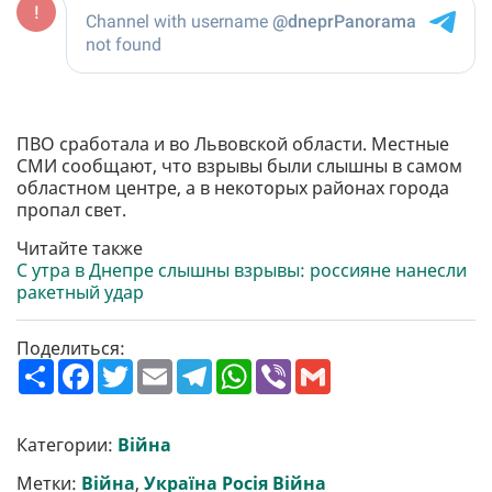
ПВО сработала и во Львовской области. Местные
СМИ сообщают, что взрывы были слышны в самом
областном центре, а в некоторых районах города
пропал свет.
Читайте также
С утра в Днепре слышны взрывы: россияне нанесли
ракетный удар
Поделиться:
П
F
T
E
T
W
V
G
о
a
w
m
e
h
i
m
ш
c
i
a
l
a
b
a
и
e
t
i
e
t
e
i
р
b
t
l
g
s
r
l
Категории:
Війна
и
o
e
r
A
т
o
r
a
p
Метки:
Війна
,
Україна Росія Війна
и
k
m
p