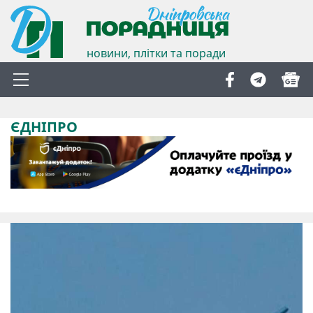
новини, плітки та поради
ЄДНІПРО