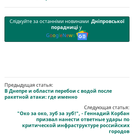
Слідкуйте за останніми новинами
Дніпровської
порадниці
у
G
o
o
g
l
e
N
e
w
s
Предыдущая статья:
В Днепре и области перебои с водой после
ракетной атаки: где именно
Следующая статья:
"Око за око, зуб за зуб!", - Геннадий Корбан
призвал нанести ответные удары по
критической инфраструктуре российских
городов