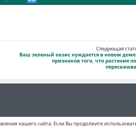
Следующая стат
Ваш зеленый оазис нуждается в новом доме
признаков того, что растения п
пересажив
вления нашего сайта. Если Вы продолжите использовать
 матеріалів обов'язкове активне гіперпосилання у першому абзаці.