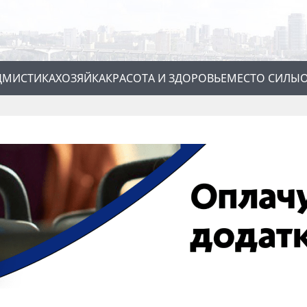
Д
МИСТИКА
ХОЗЯЙКА
КРАСОТА И ЗДОРОВЬЕ
МЕСТО СИЛЫ
О