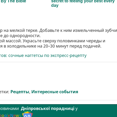
р на мелкой терке. Добавьте к ним измельченный зубчи
е до однородности.
ой массой. Украсьте сверху половинками череды и
я в холодильнике на 20–30 минут перед подачей.
отов: сочные наггетсы по экспресс-рецепту
етки:
Рецепты
,
Интересные события
 новинами
Дніпровської порадниці
у
o
o
g
l
e
N
e
w
s