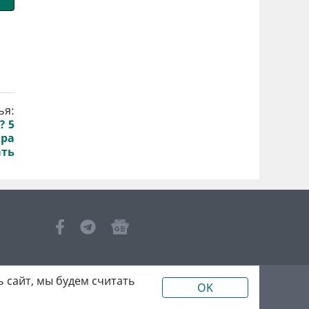
ья:
? 5
ора
ать
 сайт, мы будем считать
OK