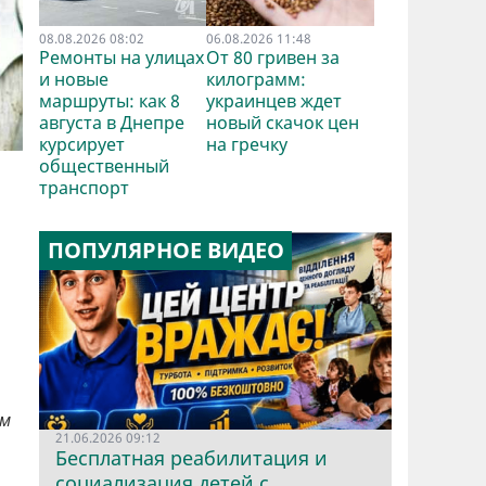
08.08.2026 08:02
06.08.2026 11:48
Ремонты на улицах
От 80 гривен за
и новые
килограмм:
маршруты: как 8
украинцев ждет
августа в Днепре
новый скачок цен
курсирует
на гречку
общественный
транспорт
ПОПУЛЯРНОЕ ВИДЕО
ом
21.06.2026 09:12
Бесплатная реабилитация и
социализация детей с