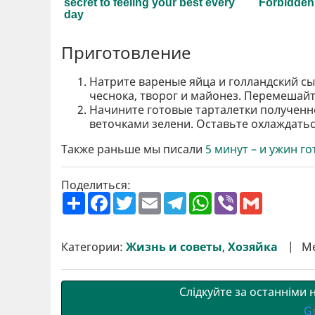
Приготовление
Натрите вареные яйца и голландский сы
чеснока, творог и майонез. Перемешайт
Начините готовые тарталетки полученн
веточками зелени. Оставьте охлаждатьс
Также раньше мы писали
5 минут – и ужин г
Поделиться:
П
F
T
E
T
W
V
G
о
a
w
m
e
h
i
m
ш
c
i
a
l
a
b
a
и
e
t
i
e
t
e
i
р
b
t
l
g
s
r
l
Категории:
Жизнь и советы
,
Хозяйка
М
и
o
e
r
A
т
o
r
a
p
и
k
m
p
Слідкуйте за останніми
G