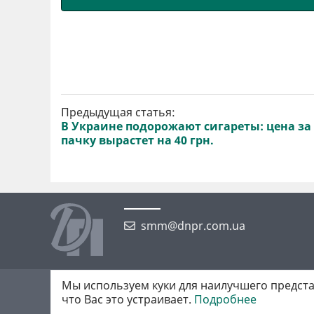
Предыдущая статья:
В Украине подорожают сигареты: цена за
пачку вырастет на 40 грн.
smm@dnpr.com.ua
Мы используем куки для наилучшего предста
©2026 https://dnpr.com.ua Дніпровська порадниця
что Вас это устраивает.
Подробнее
Всі права захищені. При повному або частковому використанні