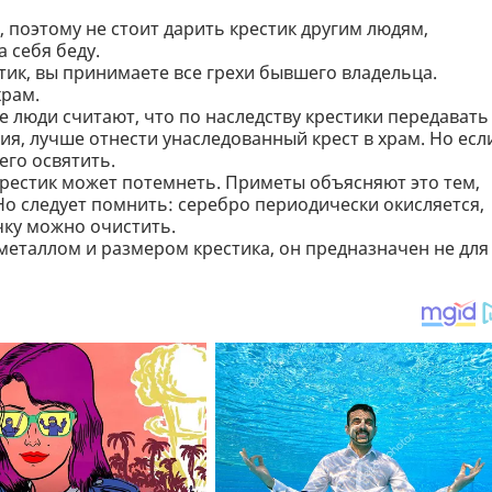
, поэтому не стоит дарить крестик другим людям,
 себя беду.
стик, вы принимаете все грехи бывшего владельца.
храм.
е люди считают, что по наследству крестики передавать
ия, лучше отнести унаследованный крест в храм. Но есл
его освятить.
крестик может потемнеть. Приметы объясняют это тем,
Но следует помнить: серебро периодически окисляется,
чку можно очистить.
 металлом и размером крестика, он предназначен не для