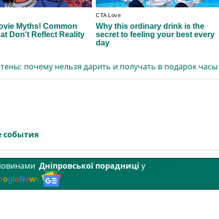
тены: почему нельзя дарить и получать в подарок часы
 события
 новинами
Дніпровської порадниці
у
o
o
g
l
e
N
e
w
s