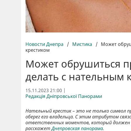
Новости Днепра
/
Мистика
/
Может обруш
крестиком
Может обрушиться пр
делать с нательным 
15.11.2023 21:00 |
Редакція Дніпровської Панорами
Нательный крестик – это не только символ п
оберег его владельца. С этим атрибутом свя
ответственных моментов, который должен з
расскажет
Днепровская панорама
.