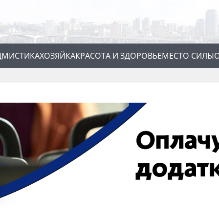
Д
МИСТИКА
ХОЗЯЙКА
КРАСОТА И ЗДОРОВЬЕ
МЕСТО СИЛЫ
О