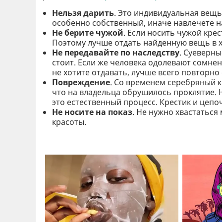
Нельзя дарить
. Это индивидуальная вещь
особенно собственный, иначе навлечете на
Не берите чужой
. Если носить чужой кре
Поэтому лучше отдать найденную вещь в 
Не передавайте по наследству
. Суеверны
стоит. Если же человека одолевают сомнен
не хотите отдавать, лучше всего повторно 
Повреждение
. Со временем серебряный 
что на владельца обрушилось проклятие. 
это естественный процесс. Крестик и цепо
Не носите на показ
. Не нужно хвастаться
красоты.