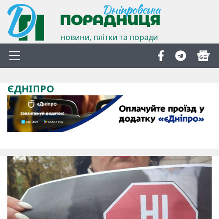
новини, плітки та поради
ЄДНІПРО