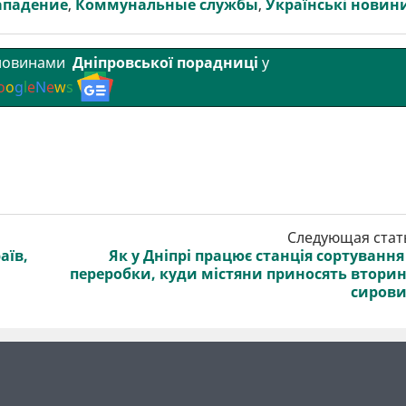
ападение
,
Коммунальные службы
,
Українські новин
 новинами
Дніпровської порадниці
у
o
o
g
l
e
N
e
w
s
Следующая стат
аїв,
Як у Дніпрі працює станція сортування
переробки, куди містяни приносять втори
сиров