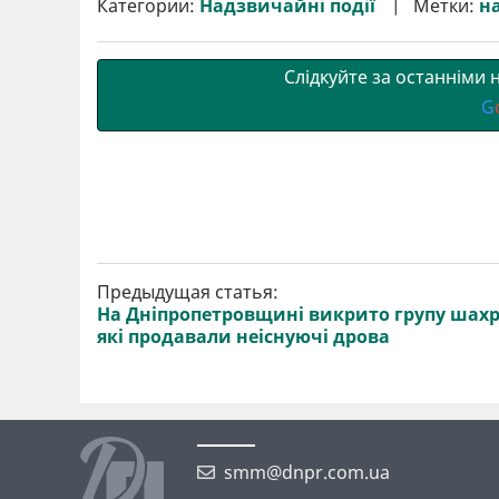
Категории:
Надзвичайні події
Метки:
н
и
o
e
r
A
т
o
r
a
p
и
k
m
p
Слідкуйте за останніми
G
Предыдущая статья:
На Дніпропетровщині викрито групу шахр
які продавали неіснуючі дрова
smm@dnpr.com.ua