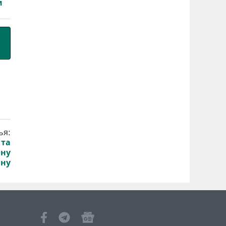
и
ья:
 та
нну
ину