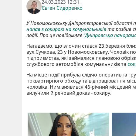
24.03.2023 12:31 |
Євген Сидоренко
У Новомосковську Дніпропетровської області п
напав з сокирою на комунальників
та розбив ск
події. Про це повідомляє
"Дніпровська панорам
Нагадаємо, що злочин стався 23 березня близ
вул.Сучкова, 23 у Новомосковську. Чоловік
підприємства, які займалися плановою обрізк
службового автомобіля комунальників та
сок
На місце події прибула слідчо-оперативна гру
поквартирного обходу та відпрацювання місц
чоловіка. Ним виявився 46-річний місцевий 
вилучили й речовий доказ - сокиру.