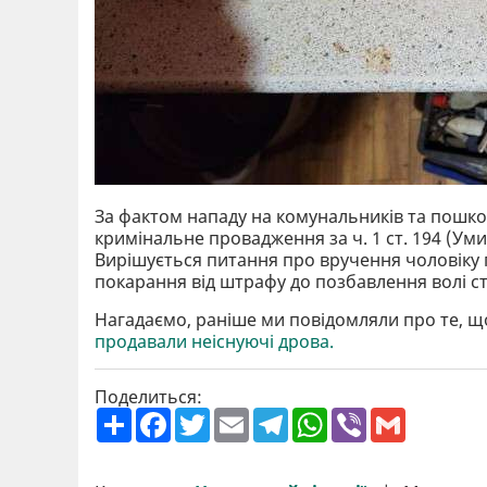
За фактом нападу на комунальників та пошк
кримінальне провадження за ч. 1 ст. 194 (У
Вирішується питання про вручення чоловіку п
покарання від штрафу до позбавлення волі ст
Нагадаємо, раніше ми повідомляли про те, щ
продавали неіснуючі дрова.
Поделиться:
П
F
T
E
T
W
V
G
о
a
w
m
e
h
i
m
ш
c
i
a
l
a
b
a
и
e
t
i
e
t
e
i
р
b
t
l
g
s
r
l