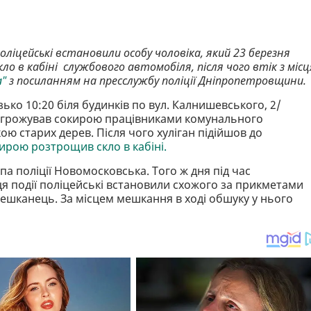
оліцейські встановили особу чоловіка, який 23 березня
ло в кабіні службового автомобіля, після чого втік з місц
а"
з посиланням на пресслужбу поліції Дніпропетровщини.
ько 10:20 біля будинків по вул. Калнишевського, 2/
 погрожував сокирою працівниками комунального
ою старих дерев. Після чого хуліган підійшов до
ирою розтрощив скло в кабіні.
па поліції Новомосковська. Того ж дня під час
я події поліцейські встановили схожого за прикметами
мешканець. За місцем мешкання в ході обшуку у нього