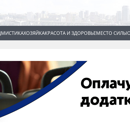
Д
МИСТИКА
ХОЗЯЙКА
КРАСОТА И ЗДОРОВЬЕ
МЕСТО СИЛЫ
О