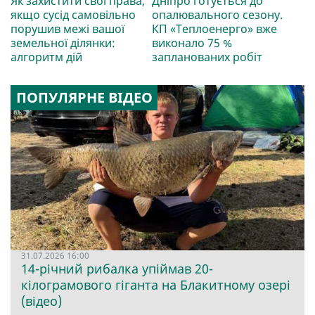
Як захистити свої права,
Дніпро готується до
якщо сусід самовільно
опалювального сезону.
порушив межі вашої
КП «Теплоенерго» вже
земельної ділянки:
виконало 75 %
алгоритм дій
запланованих робіт
ПОПУЛЯРНЕ ВІДЕО
31.07.2026 16:00
14-річний рибалка упіймав 20-
кілограмового гіганта на Блакитному озері
(відео)