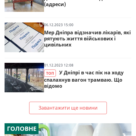
(адреси)
06.12.2023 15:00
Мер Дніпра відзначив лікарів, які
рятують життя військових і
цивільних
01.12.2023 12:08
У Дніпрі в час пік на ходу
ТОП
спалахнув вагон трамваю. Що
відомо
Завантажити ще новини
ГОЛОВНЕ