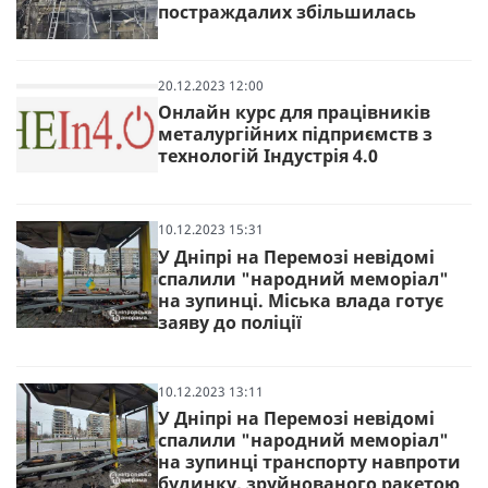
постраждалих збільшилась
20.12.2023 12:00
Онлайн курс для працівників
металургійних підприємств з
технологій Індустрія 4.0
10.12.2023 15:31
У Дніпрі на Перемозі невідомі
спалили "народний меморіал"
на зупинці. Міська влада готує
заяву до поліції
10.12.2023 13:11
У Дніпрі на Перемозі невідомі
спалили "народний меморіал"
на зупинці транспорту навпроти
будинку, зруйнованого ракетою