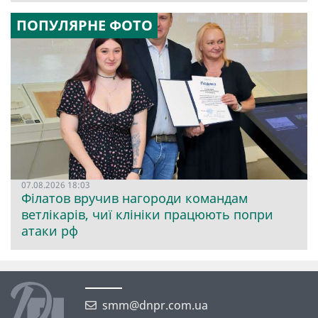
ПОПУЛЯРНЕ ФОТО
07.08.2026 18:03
Філатов вручив нагороди командам
ветлікарів, чиї клініки працюють попри
атаки рф
smm@dnpr.com.ua