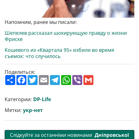
Напомним, ранее мы писали:
Шепелев рассказал шокирующую правду о жизни
Фриске
Кошевого из «Квартала 95» избили во время
съемок: что случилось
Поделиться:
П
F
T
E
T
W
V
G
о
a
w
m
e
h
i
m
ш
c
i
a
l
a
b
a
и
e
t
i
e
t
e
i
р
b
t
l
g
s
r
l
Категории:
DP-Life
и
o
e
r
A
т
o
r
a
p
Метки:
укр-нет
и
k
m
p
Слідкуйте за останніми новинами
Дніпровської