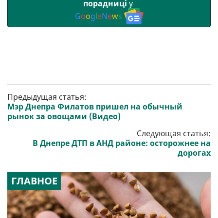
порадниці
у
G
o
o
g
l
e
N
e
w
s
Предыдущая статья:
Мэр Днепра Филатов пришел на обычный
рынок за овощами (Видео)
Следующая статья:
В Днепре ДТП в АНД районе: осторожнее на
дорогах
ГЛАВНОЕ