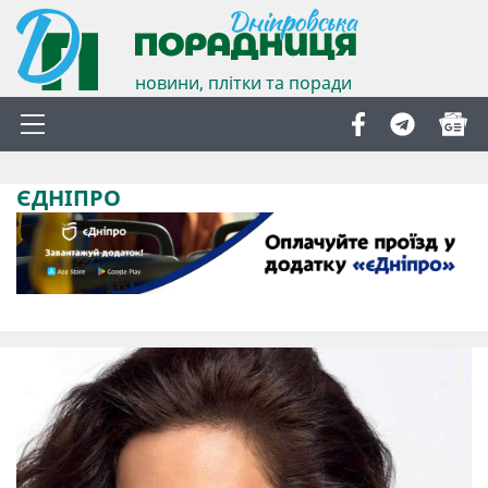
новини, плітки та поради
ЄДНІПРО