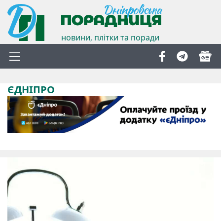
новини, плітки та поради
ЄДНІПРО