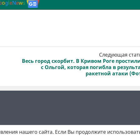
o
o
g
l
e
N
e
w
s
Следующая стат
Весь город скорбит. В Кривом Роге простил
с Ольгой, которая погибла в результ
ракетной атаки (Фо
вления нашего сайта. Если Вы продолжите использовать
 матеріалів обов'язкове активне гіперпосилання у першому абзаці.