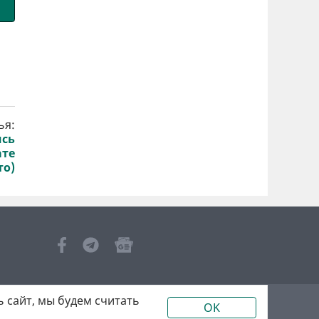
ья:
ись
ате
то)
 сайт, мы будем считать
OK