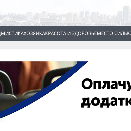
Д
МИСТИКА
ХОЗЯЙКА
КРАСОТА И ЗДОРОВЬЕ
МЕСТО СИЛЫ
О