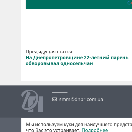
G
Предыдущая статья:
На Днепропетровщине 22-летний парень
обворовывал односельчан
smm@dnpr.com.ua
Мы используем куки для наилучшего предста
©2026 https://dnpr.com.ua Дніпровська порадниця
что Вас это устраивает.
Подробнее
Всі права захищені. При повному або частковому використанні