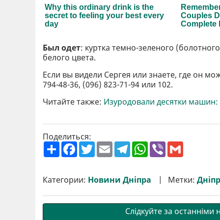
Был одет
: куртка темно-зеленого (болотного
белого цвета.
Если вы видели Сергея или знаете, где он м
794-48-36, (096) 823-71-94 или 102.
Читайте также:
Изуродовали десятки машин: 
Поделиться:
П
F
T
E
T
W
V
G
о
a
w
m
e
h
i
m
ш
c
i
a
l
a
b
a
и
e
t
i
e
t
e
i
р
b
t
l
g
s
r
l
Категории:
Новини Дніпра
Метки:
Дніп
и
o
e
r
A
т
o
r
a
p
и
k
m
p
Слідкуйте за останніми