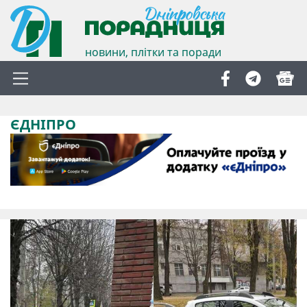
новини, плітки та поради
ЄДНІПРО