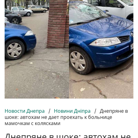
Новости Днепра
/
Новини Дніпра
/
Днепряне в
шоке: автохам не дает проехать к больнице
мамочкам с колясками
Днепряне в шоке: автохам не