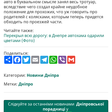
авто в буквальном смысле занял весь тротуар,
вследствие чего создал крайне неудобное
положение для прохожих, что уж говорить про
родителей с колясками, которым теперь придется
обходить по проезжей части.
Читайте также:
Перекрыл всю дорогу: в Днепре автохама одарили
цветами (Фото)
Поделиться:
П
F
T
E
T
W
V
G
о
a
w
m
e
h
i
m
ш
c
i
a
l
a
b
a
и
e
t
i
e
t
e
i
р
b
t
l
g
s
r
l
Категории:
Новини Дніпра
и
o
e
r
A
т
o
r
a
p
Метки:
Дніпро
и
k
m
p
Слідкуйте за останніми новинами
Дніпровської
порадниці
у