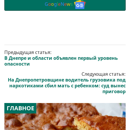
G
o
o
g
l
e
N
e
w
s
Предыдущая статья:
В Днепре и области объявлен первый уровень
опасности
Следующая статья:
На Днепропетровщине водитель грузовика под
наркотиками сбил мать с ребенком: суд вынес
приговор
ГЛАВНОЕ