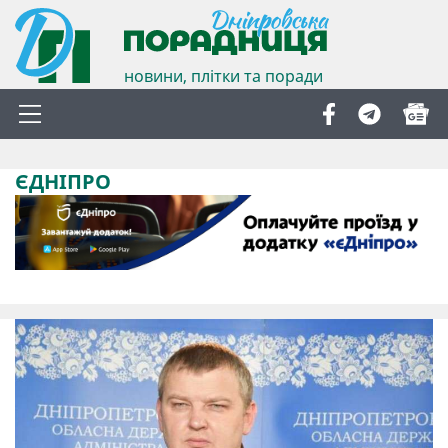
новини, плітки та поради
ЄДНІПРО