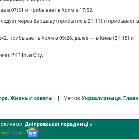
ва в 07:51 и прибывает в Холм в 17:52.
следует через Варшаву (прибытие в 21:11) и прибывает в
2, прибывает в Холм в 09:26, далее — в Киев (21:15) и
ет PKP InterCity.
пра
,
Жизнь и советы
Метки:
Укрзализныця
,
Главн
 новинами
Дніпровської порадниці
у
o
o
g
l
e
N
e
w
s