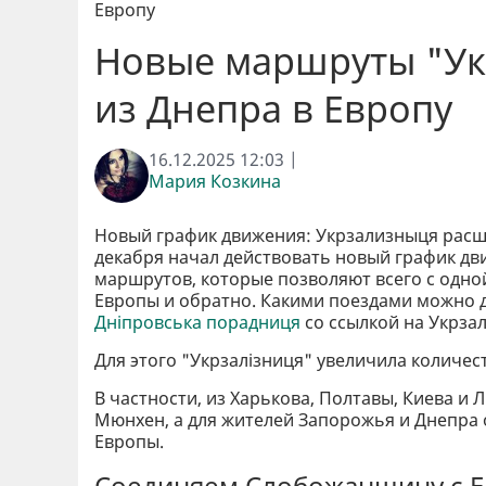
Европу
Новые маршруты "Ук
из Днепра в Европу
16.12.2025 12:03 |
Мария Козкина
Новый график движения: Укрзализныця расш
декабря начал действовать новый график дв
маршрутов, которые позволяют всего с одно
Европы и обратно. Какими поездами можно д
Дніпровська порадниця
со ссылкой на Укрза
Для этого "Укрзалізниця" увеличила количес
В частности, из Харькова, Полтавы, Киева и 
Мюнхен, а для жителей Запорожья и Днепра
Европы.
Соединяем Слобожанщину с 