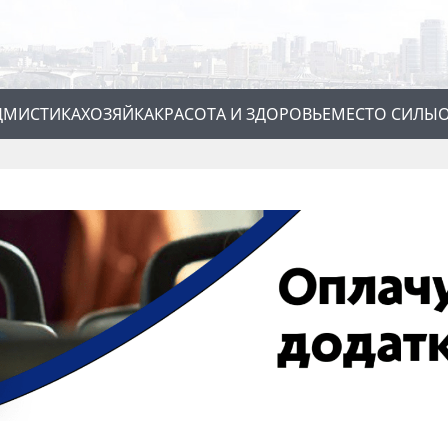
Д
МИСТИКА
ХОЗЯЙКА
КРАСОТА И ЗДОРОВЬЕ
МЕСТО СИЛЫ
О