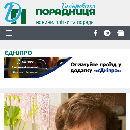
новини, плітки та поради
ЄДНІПРО