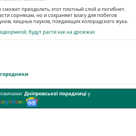
 сможет преодолеть этот плотный слой и погибнет.
сти сорнякам, но и сохраняет влагу для побегов
рунов, хищных пауков, поедающих колорадского жука.
одкормкой, будут расти как на дрожжах
 городники
 новинами
Дніпровської порадниці
у
o
o
g
l
e
N
e
w
s