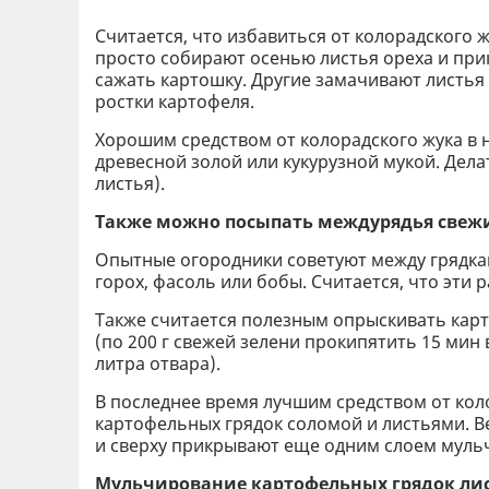
Считается, что избавиться от колорадского 
просто собирают осенью листья ореха и прик
сажать картошку. Другие замачивают листь
ростки картофеля.
Хорошим средством от колорадского жука в 
древесной золой или кукурузной мукой. Дела
листья).
Также можно посыпать междурядья све
Опытные огородники советуют между грядкам
горох, фасоль или бобы. Считается, что эти 
Также считается полезным опрыскивать кар
(по 200 г свежей зелени прокипятить 15 мин 
литра отвара).
В последнее время лучшим средством от кол
картофельных грядок соломой и листьями. В
и сверху прикрывают еще одним слоем муль
Мульчирование картофельных грядок ли