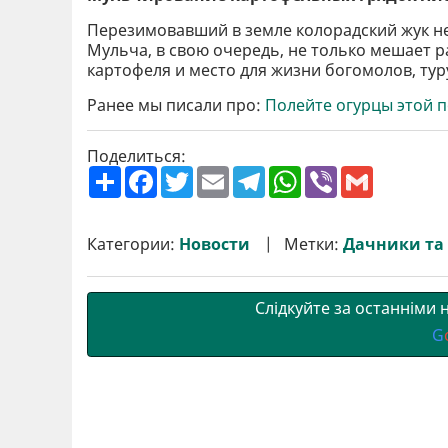
Перезимовавший в земле колорадский жук не
Мульча, в свою очередь, не только мешает ра
картофеля и место для жизни богомолов, ту
Ранее мы писали про:
Полейте огурцы этой п
Поделиться:
П
F
T
E
T
W
V
G
о
a
w
m
e
h
i
m
ш
c
i
a
l
a
b
a
и
e
t
i
e
t
e
i
р
b
t
l
g
s
r
l
Категории:
Новости
Метки:
Дачники та
и
o
e
r
A
т
o
r
a
p
и
k
m
p
Слідкуйте за останніми
G