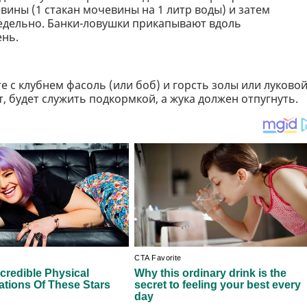
вины (1 стакан мочевины на 1 литр воды) и затем
едельно. Банки-ловушки прикапывают вдоль
ень.
е с клубнем фасоль (или боб) и горсть золы или луково
, будет служить подкормкой, а жука должен отпугнуть.