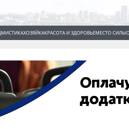
Д
МИСТИКА
ХОЗЯЙКА
КРАСОТА И ЗДОРОВЬЕ
МЕСТО СИЛЫ
О