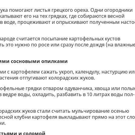
жука помогают листья грецкого ореха. Одни огородники
апывают его на тех грядках, где собираются весной
я в воде, процеживают и опрыскивают полученным наст
народе считается посыпание картофельных кустов
ть это нужно по росе или сразу после дождя (на влажны
жими сосновыми опилками
и с картофелем сажать укроп, календулу, настурцию ил
растения отпугивают колорадских жуков.
тофельные грядки отваром одуванчика, хвоща или полы
в ведре воды, охладить, разбавить в 10 литрах воды пол-
орадских жуков стали считать мульчирование осенью
есной клубни картофеля выкладывают прямо на этот сло
чи.
стьями и соломой