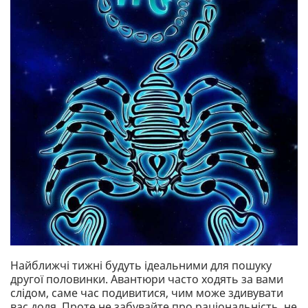
Найближчі тижні будуть ідеальними для пошуку
другої половинки. Авантюри часто ходять за вами
слідом, саме час подивитися, чим може здивувати
вас доля. Проте не забувайте про раціональність, не