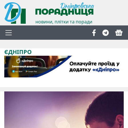
новини, плітки та поради
ЄДНІПРО