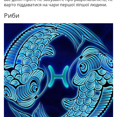
варто піддаватися на чари першої ліпшої людини.
Риби