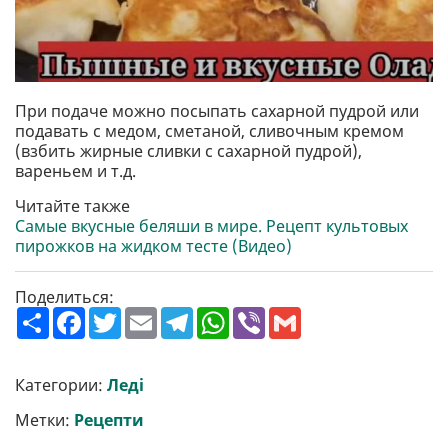
При подаче можно посыпать сахарной пудрой или
подавать с медом, сметаной, сливочным кремом
(взбить жирные сливки с сахарной пудрой),
вареньем и т.д.
Читайте также
Самые вкусные беляши в мире. Рецепт культовых
пирожков на жидком тесте (Видео)
Поделиться:
П
F
T
E
T
W
V
G
о
a
w
m
e
h
i
m
ш
c
i
a
l
a
b
a
и
e
t
i
e
t
e
i
р
b
t
l
g
s
r
l
Категории:
Леді
и
o
e
r
A
т
o
r
a
p
Метки:
Рецепти
и
k
m
p