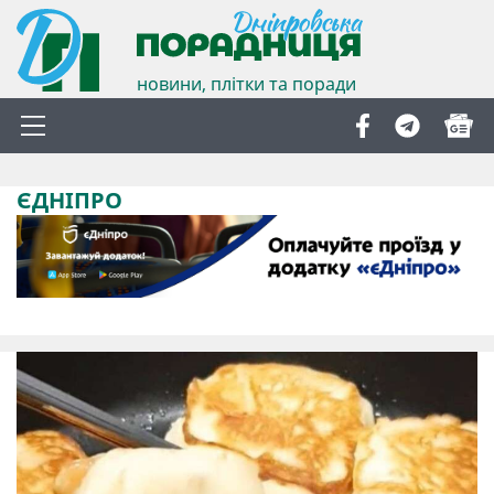
новини, плітки та поради
ЄДНІПРО