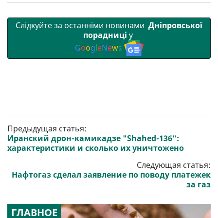
Слідкуйте за останніми новинами
Дніпровської
порадниці
у
G
o
o
g
l
e
N
e
w
s
Предыдущая статья:
Иранский дрон-камикадзе "Shahed-136":
характеристики и сколько их уничтожено
Следующая статья:
Нафтогаз сделал заявление по поводу платежек
за газ
ГЛАВНОЕ