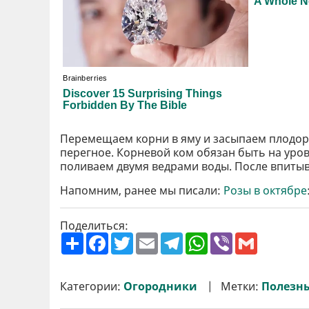
Перемещаем корни в яму и засыпаем плодоро
перегное. Корневой ком обязан быть на уров
поливаем двумя ведрами воды. После впиты
Напомним, ранее мы писали:
Розы в октябре
Поделиться:
П
F
T
E
T
W
V
G
о
a
w
m
e
h
i
m
ш
c
i
a
l
a
b
a
и
e
t
i
e
t
e
i
р
b
t
l
g
s
r
l
Категории:
Огородники
Метки:
Полезн
и
o
e
r
A
т
o
r
a
p