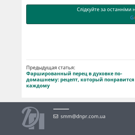
и
k
m
p
Слідкуйте за останніми
G
Предыдущая статья:
Фаршированный перец в духовке по-
домашнему: рецепт, который понравится
каждому
smm@dnpr.com.ua