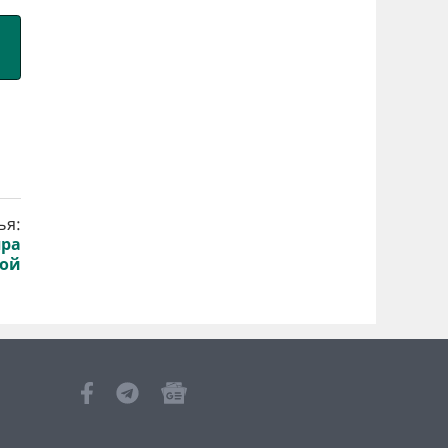
ья:
пра
бой