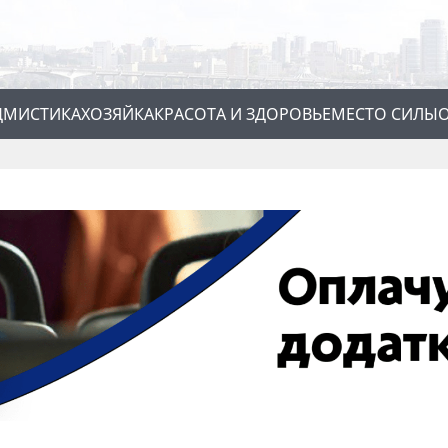
Д
МИСТИКА
ХОЗЯЙКА
КРАСОТА И ЗДОРОВЬЕ
МЕСТО СИЛЫ
О