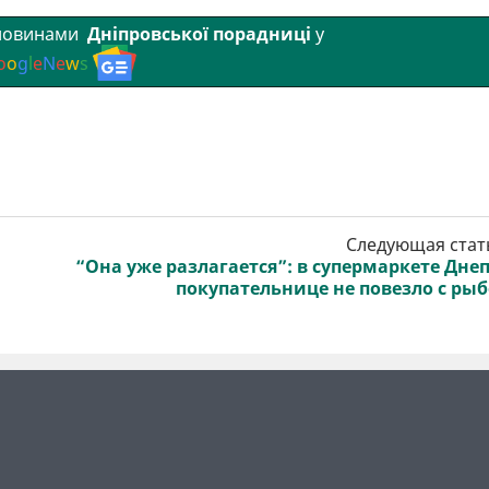
 новинами
Дніпровської порадниці
у
o
o
g
l
e
N
e
w
s
Следующая стат
“Она уже разлагается”: в супермаркете Дне
покупательнице не повезло с ры