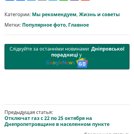
ш
c
i
a
l
a
b
a
и
e
t
i
e
t
e
i
р
b
t
l
g
s
r
l
Категории:
Мы рекомендуем
,
Жизнь и советы
и
o
e
r
A
т
o
r
a
p
Метки:
Популярное фото
,
Главное
и
k
m
p
Слідкуйте за останніми новинами
Дніпровської
порадниці
у
G
o
o
g
l
e
N
e
w
s
Предыдущая статья:
Отключат газ с 22 по 25 октября на
Днепропетровщине в населенном пункте