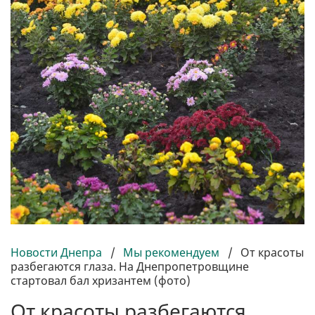
Новости Днепра
/
Мы рекомендуем
/
От красоты
разбегаются глаза. На Днепропетровщине
стартовал бал хризантем (фото)
От красоты разбегаются