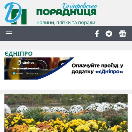
новини, плітки та поради
ЄДНІПРО