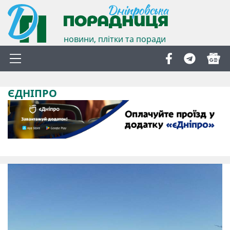
новини, плітки та поради
ЄДНІПРО