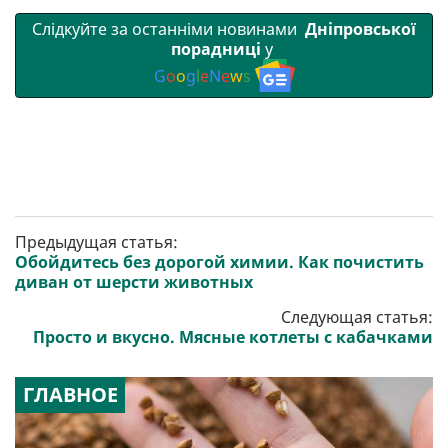
Слідкуйте за останніми новинами
Дніпровської
порадниці
у
G
o
o
g
l
e
N
e
w
s
Предыдущая статья:
Обойдитесь без дорогой химии. Как почистить
диван от шерсти животных
Следующая статья:
Просто и вкусно. Мясные котлеты с кабачками
ГЛАВНОЕ