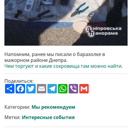
Напомним, ранее мы писали о барахолке в
мажорном районе Днепра.
Чем торгуют и какие сокровища там можно найти
.
Поделиться:
П
F
T
E
T
W
V
G
о
a
w
m
e
h
i
m
ш
c
i
a
l
a
b
a
и
e
t
i
e
t
e
i
р
b
t
l
g
s
r
l
Категории:
Мы рекомендуем
и
o
e
r
A
т
o
r
a
p
Метки:
Интересные события
и
k
m
p