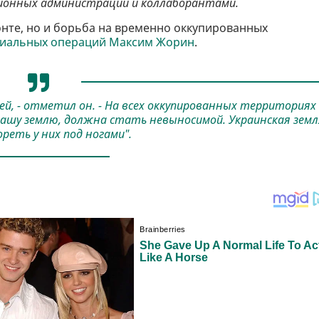
ционных администраций и коллаборантами.
онте, но и борьба на временно оккупированных
циальных операций Максим Жорин
.
й, - отметил он. - На всех оккупированных территориях
нашу землю, должна стать невыносимой. Украинская земл
реть у них под ногами".