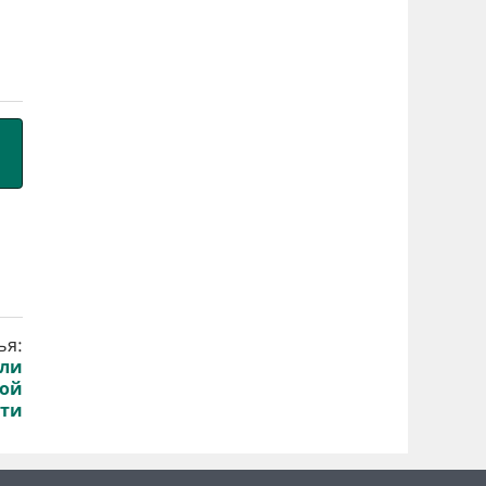
ья:
или
кой
сти