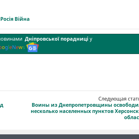
Росія Війна
 новинами
Дніпровської порадниці
у
o
o
g
l
e
N
e
w
s
Следующая стат
ад
Воины из Днепропетровщины освобод
несколько населенных пунктов Херсонс
обла