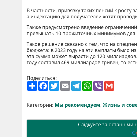
В частности, привязку таких пенсий к росту 
а индексацию для получателей хотят провод
Также предусмотрено введение ограничений
превышать 10 прожиточных минимумов для 
Такое решение связано с тем, что на спецпе
бюджета: в 2023 году на эти выплаты было из
эта сумма может вырасти до 120 миллиардов.
году составил 469 миллиардов гривен, то ес
Поделиться:
П
F
T
E
T
W
V
G
о
a
w
m
e
h
i
m
ш
c
i
a
l
a
b
a
и
e
t
i
e
t
e
i
р
b
t
l
g
s
r
l
Категории:
Мы рекомендуем
,
Жизнь и сов
и
o
e
r
A
т
o
r
a
p
и
k
m
p
Слідкуйте за останніми
G