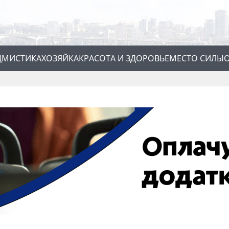
Д
МИСТИКА
ХОЗЯЙКА
КРАСОТА И ЗДОРОВЬЕ
МЕСТО СИЛЫ
О