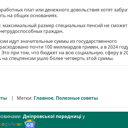
заработных плат или денежного довольствия хотят забра
ить на общих основаниях.
: максимальный размер специальных пенсий не сможет
нетрудоспособных граждан.
нсии идут значительные суммы из государственного
расходовано почти 100 миллиардов гривен, а в 2024 год
 Это при том, что бюджет на всю социальную. сферу в 2
ть на спецпенсии ушло более четверть этой суммы.
еты
Метки:
Главное
,
Полезные советы
 новинами
Дніпровської порадниці
у
o
o
g
l
e
N
e
w
s