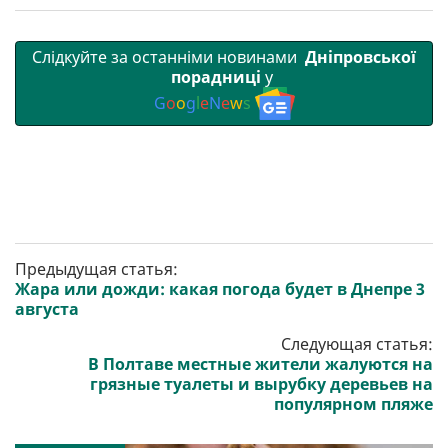
Слідкуйте за останніми новинами
Дніпровської
порадниці
у
G
o
o
g
l
e
N
e
w
s
Предыдущая статья:
Жара или дожди: какая погода будет в Днепре 3
августа
Следующая статья:
В Полтаве местные жители жалуются на
грязные туалеты и вырубку деревьев на
популярном пляже