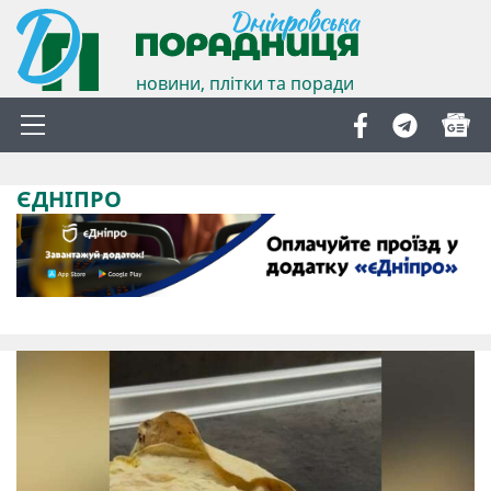
новини, плітки та поради
ЄДНІПРО