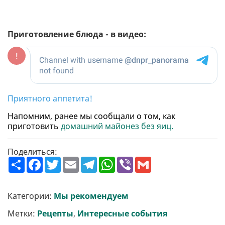
Приготовление блюда - в видео:
Приятного аппетита!
Напомним, ранее мы сообщали о том, как
приготовить
домашний майонез без яиц.
Поделиться:
П
F
T
E
T
W
V
G
о
a
w
m
e
h
i
m
ш
c
i
a
l
a
b
a
и
e
t
i
e
t
e
i
р
b
t
l
g
s
r
l
Категории:
Мы рекомендуем
и
o
e
r
A
т
o
r
a
p
Метки:
Рецепты
,
Интересные события
и
k
m
p