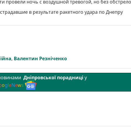
 провели ночь с воздушной тревогой, но без обстрело
страдавшие в результате ракетного удара по Днепру
Війна
,
Валентин Резніченко
 новинами
Дніпровської порадниці
у
o
o
g
l
e
N
e
w
s