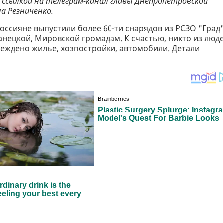
 ссылкой на телеграм-канал главы Днепропетровской
а Резниченко.
ссияне выпустили более 60-ти снарядов из РСЗО "Град"
нецкой, Мировской громадам. К счастью, никто из люд
реждено жилье, хозпостройки, автомобили. Детали