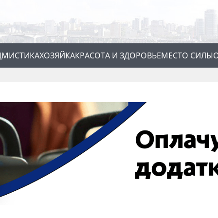
Д
МИСТИКА
ХОЗЯЙКА
КРАСОТА И ЗДОРОВЬЕ
МЕСТО СИЛЫ
О