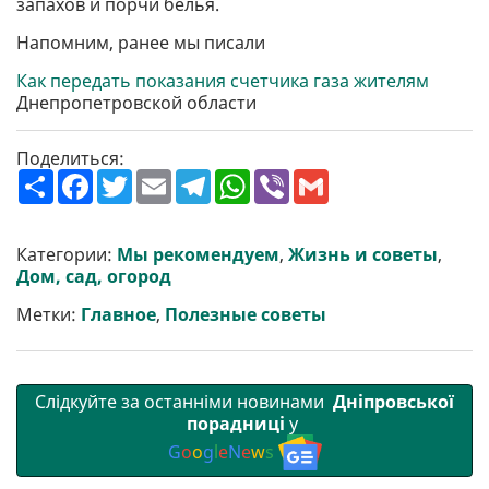
запахов и порчи белья.
Напомним, ранее мы писали
Как передать показания счетчика газа жителям
Днепропетровской области
Поделиться:
П
F
T
E
T
W
V
G
о
a
w
m
e
h
i
m
ш
c
i
a
l
a
b
a
и
e
t
i
e
t
e
i
р
b
t
l
g
s
r
l
Категории:
Мы рекомендуем
,
Жизнь и советы
,
и
o
e
r
A
Дом, сад, огород
т
o
r
a
p
и
k
m
p
Метки:
Главное
,
Полезные советы
Слідкуйте за останніми новинами
Дніпровської
порадниці
у
G
o
o
g
l
e
N
e
w
s