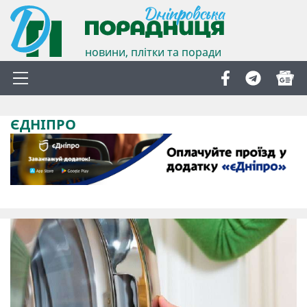
новини, плітки та поради
ЄДНІПРО