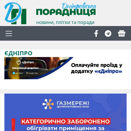
новини, плітки та поради
ЄДНІПРО