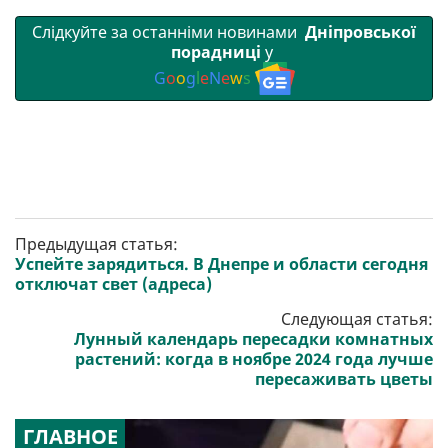
Слідкуйте за останніми новинами
Дніпровської
порадниці
у
G
o
o
g
l
e
N
e
w
s
Предыдущая статья:
Успейте зарядиться. В Днепре и области сегодня
отключат свет (адреса)
Следующая статья:
Лунный календарь пересадки комнатных
растений: когда в ноябре 2024 года лучше
пересаживать цветы
ГЛАВНОЕ