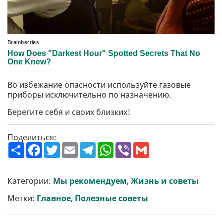
Во избежание опасности используйте газовые
приборы исключительно по назначению.
Берегите себя и своих близких!
Поделиться:
П
F
T
E
T
W
V
G
о
a
w
m
e
h
i
m
ш
c
i
a
l
a
b
a
и
e
t
i
e
t
e
i
р
b
t
l
g
s
r
l
Категории:
Мы рекомендуем
,
Жизнь и советы
и
o
e
r
A
т
o
r
a
p
Метки:
Главное
,
Полезные советы
и
k
m
p