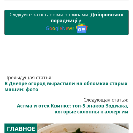
Слідкуйте за останніми новинами
Дніпровської
порадниці
у
G
o
o
g
l
e
N
e
w
s
Предыдущая статья:
В Днепре огород вырастили на обломках старых
машин: фото
Следующая статья:
Астма и отек Квинке: топ-5 знаков Зодиака,
которые склонны к аллергии
ГЛАВНОЕ