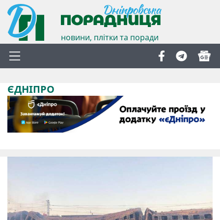
новини, плітки та поради
ЄДНІПРО