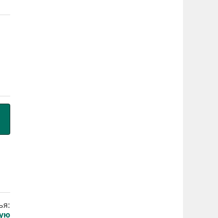
ья:
кую