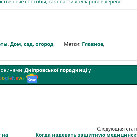
йственные способы, как спасти долларовое дерево
еты
,
Дом, сад, огород
Метки:
Главное
,
 новинами
Дніпровської порадниці
у
o
o
g
l
e
N
e
w
s
Следующая стат
 на
Когда надевать защитную медицинс