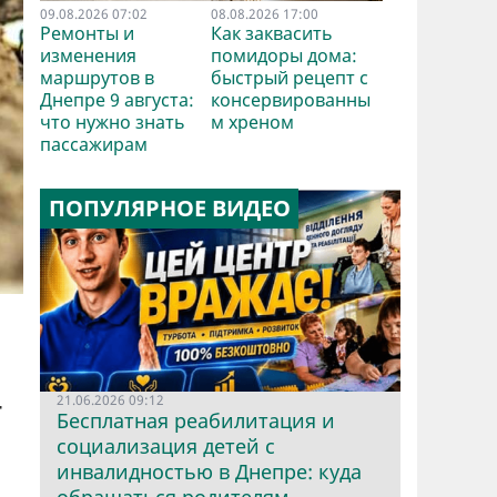
09.08.2026 07:02
08.08.2026 17:00
Ремонты и
Как заквасить
изменения
помидоры дома:
маршрутов в
быстрый рецепт с
Днепре 9 августа:
консервированны
что нужно знать
м хреном
пассажирам
ПОПУЛЯРНОЕ ВИДЕО
т
21.06.2026 09:12
Бесплатная реабилитация и
социализация детей с
инвалидностью в Днепре: куда