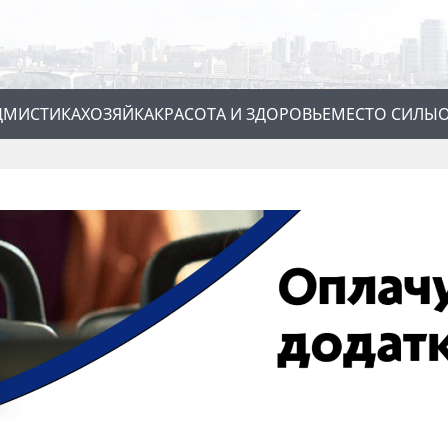
Д
МИСТИКА
ХОЗЯЙКА
КРАСОТА И ЗДОРОВЬЕ
МЕСТО СИЛЫ
О