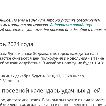
ников. Но это не значит, что на участке совсем нечем
иями и защита от морозов.
Дніпровська порадниця
ый подскажет удачные для посевов дни декабря и напом
ь 2024 года
азы Луны и знаки Зодиака, в которых находится наш
астке считаются дни полнолуния и новолуния - в такие
бое взаимодействие. В декабре новолуние будет 1 и 31
днях декабря будут 4, 8-10, 17, 23-28 число.
30-31 число.
 – посевной календарь удачных дней
бре, достаточно велик. В открытом грунте в начале меся
кие деревья, ягодные кусты и вечнозеленые растения. 