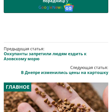
порадниці
у
G
o
o
g
l
e
N
e
w
s
Предыдущая статья:
Оккупанты запретили людям ездить к
Азовскому морю
Следующая статья:
В Днепре изменились цены на картошку
ГЛАВНОЕ