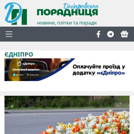
новини, плітки та поради
ЄДНІПРО