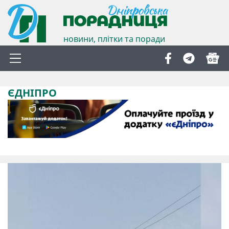
новини, плітки та поради
ЄДНІПРО