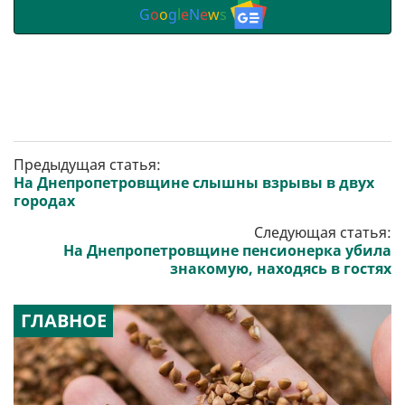
G
o
o
g
l
e
N
e
w
s
Предыдущая статья:
На Днепропетровщине слышны взрывы в двух
городах
Следующая статья:
На Днепропетровщине пенсионерка убила
знакомую, находясь в гостях
ГЛАВНОЕ