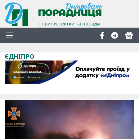
новини, плітки та поради
ЄДНІПРО