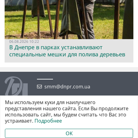
06.08.2026 10:22
В Днепре в парках устанавливают
специальные мешки для полива деревьев
smm@dnpr.com.ua
Мы используем куки для наилучшего
представления нашего сайта. Если Вы продолжите
использовать сайт, мы будем считать что Вас это
устраивает.
Подробнее
©2026 https://dnpr.com.ua Дніпровська порадниця
Всі права захищені. При повному або частковому використанні
OK
матеріалів обов'язкове активне гіперпосилання у першому абзаці.