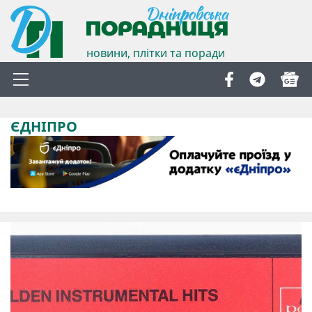
новини, плітки та поради
ЄДНІПРО