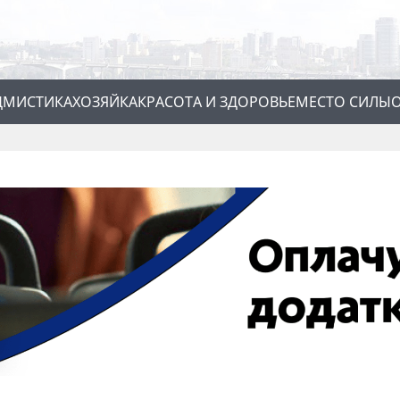
Д
МИСТИКА
ХОЗЯЙКА
КРАСОТА И ЗДОРОВЬЕ
МЕСТО СИЛЫ
О