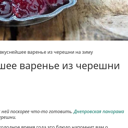
вкуснейшее варенье из черешни на зиму
шее варенье из черешни
с ней поскорее что-то готовить.
Днепровская панорама
ерешни.
В холодное время года это блюдо напомнит вам о