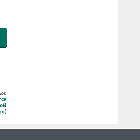
ья:
тся
бой
то)