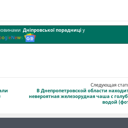
 новинами
Дніпровської порадниці
у
o
o
g
l
e
N
e
w
s
Следующая стат
али
В Днепропетровской области находи
)
невероятная железорудная чаша с голу
водой (фо