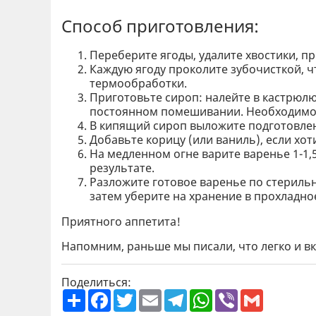
Способ приготовления:
Переберите ягоды, удалите хвостики, п
Каждую ягоду проколите зубочисткой, ч
термообработки.
Приготовьте сироп: налейте в кастрюлю
постоянном помешивании. Необходимо, 
В кипящий сироп выложите подготовленн
Добавьте корицу (или ваниль), если хот
На медленном огне варите варенье 1-1,5
результате.
Разложите готовое варенье по стерильн
затем уберите на хранение в прохладно
Приятного аппетита!
Напомним, раньше мы писали, что легко и вк
Поделиться:
П
F
T
E
T
W
V
G
о
a
w
m
e
h
i
m