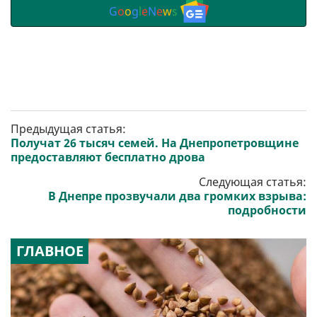
G
o
o
g
l
e
N
e
w
s
Предыдущая статья:
Получат 26 тысяч семей. На Днепропетровщине
предоставляют бесплатно дрова
Следующая статья:
В Днепре прозвучали два громких взрыва:
подробности
ГЛАВНОЕ