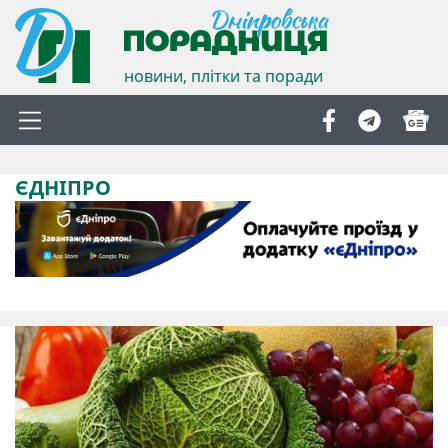
новини, плітки та поради
ЄДНІПРО