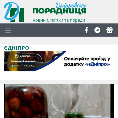
новини, плітки та поради
ЄДНІПРО