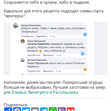
Сохраняется либо в чулане, либо в подвале.
Идеально для этого рецепта подходят сливы сорта
"венгерка":
Напомним, ранее мы писали: Переросшие огурцы
больше не выбрасываю. Лучшие заготовки на зиму:
для Оливье, Винегрета и Рассольника
Поделиться:
П
F
T
E
T
W
V
G