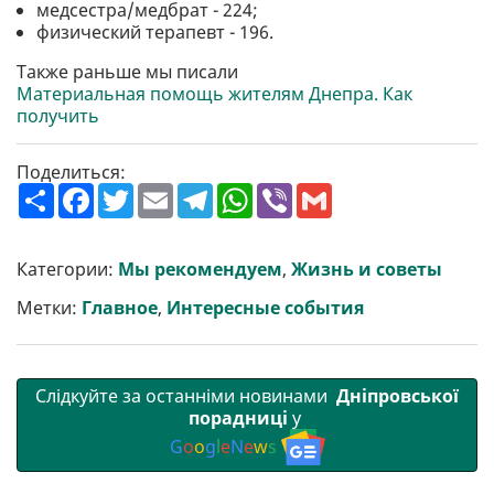
медсестра/медбрат - 224;
физический терапевт - 196.
Также раньше мы писали
Материальная помощь жителям Днепра. Как
получить
Поделиться:
П
F
T
E
T
W
V
G
о
a
w
m
e
h
i
m
ш
c
i
a
l
a
b
a
и
e
t
i
e
t
e
i
р
b
t
l
g
s
r
l
Категории:
Мы рекомендуем
,
Жизнь и советы
и
o
e
r
A
т
o
r
a
p
Метки:
Главное
,
Интересные события
и
k
m
p
Слідкуйте за останніми новинами
Дніпровської
порадниці
у
G
o
o
g
l
e
N
e
w
s