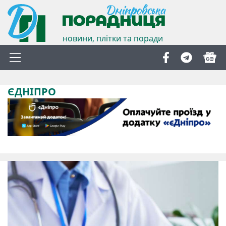
новини, плітки та поради
ЄДНІПРО