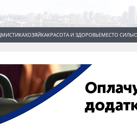
Д
МИСТИКА
ХОЗЯЙКА
КРАСОТА И ЗДОРОВЬЕ
МЕСТО СИЛЫ
О