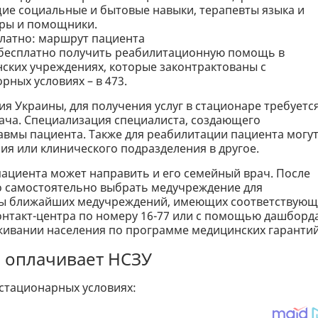
ие социальные и бытовые навыки, терапевты языка и
тры и помощники.
платно: маршрут пациента
 бесплатно получить реабилитационную помощь в
ских учреждениях, которые законтрактованы с
ных условиях – в 473.
я Украины, для получения услуг в стационаре требуетс
ача. Специализация специалиста, создающего
равмы пациента. Также для реабилитации пациента могу
ия или клинического подразделения в другое.
ациента может направить и его семейный врач. После
 самостоятельно выбрать медучреждение для
кты ближайших медучреждений, имеющих соответствую
контакт-центра по номеру 16-77 или с помощью дашборд
ивании населения по программе медицинских гарантий
и оплачивает НСЗУ
 стационарных условиях: