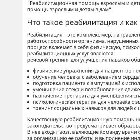
"Реабилитационная помощь взрослым и детя
помощь взрослым и детям в дам".
Что такое реабилитация и как
Реабилитация – это комплекс мер, направле
работоспособности организма, нарушенных 
процесс включает в себя физическую, псих
реабилитационных услуг являются:
речевой тренинг для улучшения навыков об
физические упражнения для пациентов пос
обучение человека с заболеванием сердц
подготовка пациента с ампутацией к испо
уменьшение отека и возобновление движе
назначение препарата для уменьшения спа
психологическая терапия для человека с 
тренинг социальных навыков для людей с 
Качественную реабилитационную помощь не 
законодательство предусматривает образо
В нее входят возглавляющие команду врачи
за организацию ее работы и выполнение ин