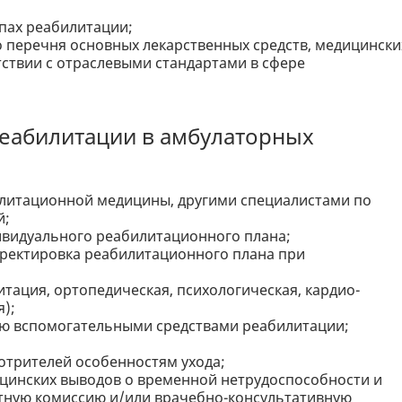
пах реабилитации;
 перечня основных лекарственных средств, медицински
тствии с отраслевыми стандартами в сфере
 реабилитации в амбулаторных
литационной медицины, другими специалистами по
й;
ивидуального реабилитационного плана;
рректировка реабилитационного плана при
ация, ортопедическая, психологическая, кардио-
);
ию вспомогательными средствами реабилитации;
отрителей особенностям ухода;
цинских выводов о временной нетрудоспособности и
тную комиссию и/или врачебно-консультативную