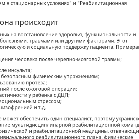
м в стационарных условиях" и "Реабилитационная
 она происходит
нных на восстановление здоровья, функциональности и
болезнями, травмами или другими факторами. Этот
ологическую и социальную поддержку пациента. Пример
щения человека после черепно-мозговой травмы;
ле инсульта;
а безопасным физическим упражнениям;
льзованию протеза;
ний после ожоговой операции;
стичности у ребенка с ДЦП;
эмоциональным стрессом;
шизофренией и т.д.
может обеспечить один специалист, поэтому украинск
вание мультидисциплинарной реабилитационной команд
 физической и реабилитационной медицины, отвечающ
дивидуального реабилитационного плана, физические