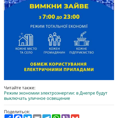
Читайте также:
Режим экономии электроэнергии: в Днепре будут
выключать уличное освещение
Поделиться:
П
F
T
E
T
W
V
G