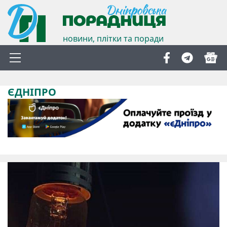
новини, плітки та поради
ЄДНІПРО